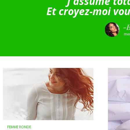
“J'assume tot
Et croyez-moi vous
-B
mem
FEMME RONDE